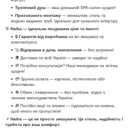
Тропічний душ
— ваш домашній SPA-салон щодня!
Прихованого монтажу
— мінімалізм, стиль та
жодних видимих труб. Ідеально для сучасного інтер’єру.
🎯
Haiba — ідеальне поєднання ціни та якості:
🔒
Гарантія від виробника
на всі змішувачі та
комплектуючі.
🚀
Відправка в день замовлення
— без затримок!
🌍 Доставка по всій Україні — швидко та надійно.
💬 Потрібна консультація? Наші менеджери на зв’язку
щодня!
💳 Зручна оплата — карткою, післяплатою або
безготівково.
🔄 Обмін і повернення — без проблем, згідно з
чинним законодавством України.
🎁 Постійні акції та знижки — підпишіться на новини,
щоб нічого не пропустити!
📌
Haiba — це не просто змішувачі. Це стиль, надійність і
турбота про ваш комфорт.