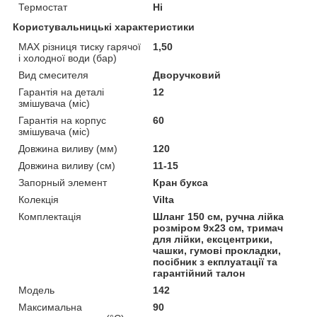
Термостат
Ні
Користувальницькі характеристики
MAX різниця тиску гарячої
1,50
і холодної води (бар)
Вид смесителя
Дворучковий
Гарантія на деталі
12
змішувача (міс)
Гарантія на корпус
60
змішувача (міс)
Довжина виливу (мм)
120
Довжина виливу (см)
11-15
Запорный элемент
Кран букса
Колекція
Vilta
Комплектація
Шланг 150 см, ручна лійка
розміром 9х23 см, тримач
для лійки, ексцентрики,
чашки, гумові прокладки,
посібник з екплуатації та
гарантійний талон
Мoдель
142
Максимальна
90