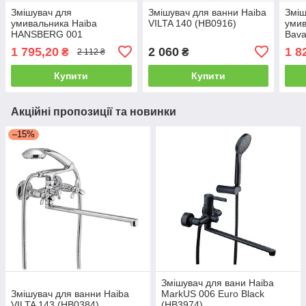
Змішувач для
Змішувач для ванни Haiba
Зміш
умивальника Haiba
VILTA 140 (HB0916)
умив
HANSBERG 001
Bava
нержавіюча сталь
1 795,20
2 060
1 8
₴
₴
2 112 ₴
(HB0170)
Купити
Купити
Акційні пропозиції та новинки
–15%
Змішувач для вани Haiba
Змішувач для ванни Haiba
MarkUS 006 Euro Black
VILTA 143 (HB0384)
(HB3974)