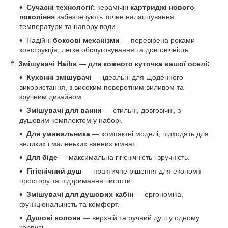
Сучасні технології:
керамічні
картриджі нового
покоління
забезпечують точне налаштування
температури та напору води.
Надійні
боксові механізми
— перевірена роками
конструкція, легке обслуговування та довговічність.
🚿
Змішувачі Haiba — для кожного куточка вашої оселі:
Кухонні змішувачі
— ідеальні для щоденного
використання, з високим поворотним виливом та
зручним дизайном.
Змішувачі для ванни
— стильні, довговічні, з
душовим комплектом у наборі.
Для умивальника
— компактні моделі, підходять для
великих і маленьких ванних кімнат.
Для біде
— максимальна гігієнічність і зручність.
Гігієнічний душ
— практичне рішення для економії
простору та підтримання чистоти.
Змішувачі для душових кабін
— ергономіка,
функціональність та комфорт.
Душові колони
— верхній та ручний душ у одному
корпусі.