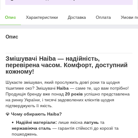
Опис
Характеристики
Доставка
Оплата
Умови п
Опис
Змішувачі
Haiba
— надійність,
перевірена часом. Комфорт, доступний
кожному!
Шукаєте змішувач, який прослужить довгі роки та щодня
тішитиме око? Змішувачі
Haiba
— саме те, що вам потрібно!
Продукція бренду вже понад
20 років
успішно представлена
на ринку України, і тисячі задоволених клієнтів щодня
підтверджують її якість.
💎
Чому обирають Haiba?
Надійні матеріали:
лише якісна
латунь
та
нержавіюча сталь
— гарантія стійкості до корозії та
пошкоджень.