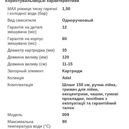
Користувальницькі характеристики
MAX різниця тиску гарячої
1,50
і холодної води (бар)
Вид смесителя
Одноручковый
Гарантія на деталі
12
змішувача (міс)
Гарантія на корпус
60
змішувача (міс)
Диаметр картриджа (мм)
35
Довжина виливу (мм)
120
Довжина виливу (см)
11-15
Запорный элемент
Картридж
Колекція
Adel
Комплектація
Шланг 150 см, ручна лійка,
тримач для лійки,
ексцентрики, чашки, гумові
прокладки, посібник з
екплуатації та гарантійний
талон
Мoдель
009
Максимальна
90
температура води (°C)