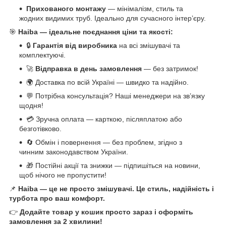
Прихованого монтажу
— мінімалізм, стиль та
жодних видимих труб. Ідеально для сучасного інтер’єру.
🎯
Haiba — ідеальне поєднання ціни та якості:
🔒
Гарантія від виробника
на всі змішувачі та
комплектуючі.
🚀
Відправка в день замовлення
— без затримок!
🌍 Доставка по всій Україні — швидко та надійно.
💬 Потрібна консультація? Наші менеджери на зв’язку
щодня!
💳 Зручна оплата — карткою, післяплатою або
безготівково.
🔄 Обмін і повернення — без проблем, згідно з
чинним законодавством України.
🎁 Постійні акції та знижки — підпишіться на новини,
щоб нічого не пропустити!
📌
Haiba — це не просто змішувачі. Це стиль, надійність і
турбота про ваш комфорт.
👉
Додайте товар у кошик просто зараз і оформіть
замовлення за 2 хвилини!