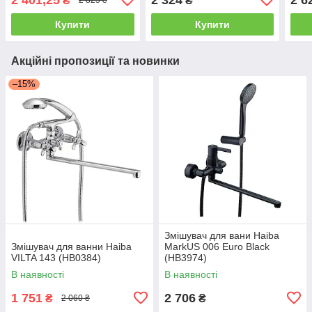
₴
₴
2 825 ₴
Купити
Купити
Акційні пропозиції та новинки
–15%
Змішувач для вани Haiba
Змішувач для ванни Haiba
MarkUS 006 Euro Black
VILTA 143 (HB0384)
(HB3974)
В наявності
В наявності
1 751
2 706
₴
₴
2 060 ₴