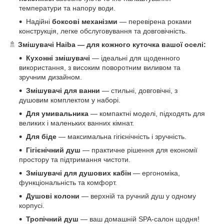
температури та напору води.
Надійні
боксові механізми
— перевірена роками
конструкція, легке обслуговування та довговічність.
🚿
Змішувачі Haiba — для кожного куточка вашої оселі:
Кухонні змішувачі
— ідеальні для щоденного
використання, з високим поворотним виливом та
зручним дизайном.
Змішувачі для ванни
— стильні, довговічні, з
душовим комплектом у наборі.
Для умивальника
— компактні моделі, підходять для
великих і маленьких ванних кімнат.
Для біде
— максимальна гігієнічність і зручність.
Гігієнічний душ
— практичне рішення для економії
простору та підтримання чистоти.
Змішувачі для душових кабін
— ергономіка,
функціональність та комфорт.
Душові колони
— верхній та ручний душ у одному
корпусі.
Тропічний душ
— ваш домашній SPA-салон щодня!