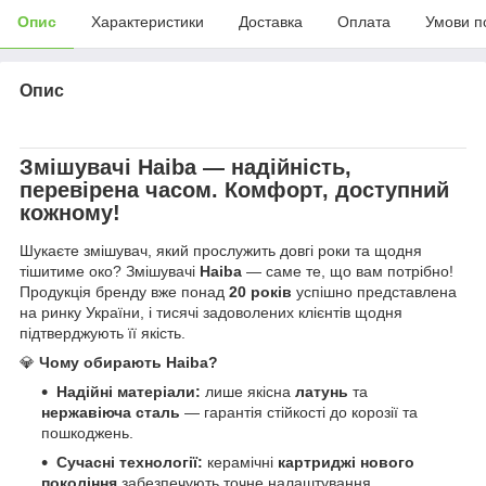
Опис
Характеристики
Доставка
Оплата
Умови п
Опис
Змішувачі
Haiba
— надійність,
перевірена часом. Комфорт, доступний
кожному!
Шукаєте змішувач, який прослужить довгі роки та щодня
тішитиме око? Змішувачі
Haiba
— саме те, що вам потрібно!
Продукція бренду вже понад
20 років
успішно представлена
на ринку України, і тисячі задоволених клієнтів щодня
підтверджують її якість.
💎
Чому обирають Haiba?
Надійні матеріали:
лише якісна
латунь
та
нержавіюча сталь
— гарантія стійкості до корозії та
пошкоджень.
Сучасні технології:
керамічні
картриджі нового
покоління
забезпечують точне налаштування