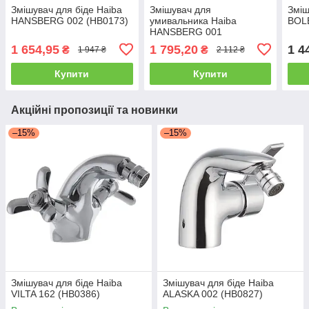
Змішувач для біде Haiba
Змішувач для
Зміш
HANSBERG 002 (HB0173)
умивальника Haiba
BOL
HANSBERG 001
нержавіюча сталь
1 654,95
1 795,20
1 4
₴
₴
1 947 ₴
2 112 ₴
(HB0170)
Купити
Купити
Акційні пропозиції та новинки
–15%
–15%
Змішувач для біде Haiba
Змішувач для біде Haiba
VILTA 162 (HB0386)
ALASKA 002 (HB0827)