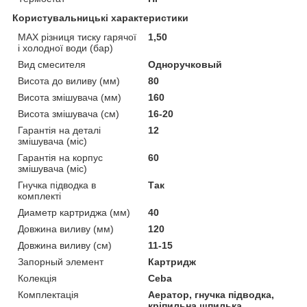
Користувальницькі характеристики
MAX різниця тиску гарячої
1,50
і холодної води (бар)
Вид смесителя
Одноручковый
Висота до виливу (мм)
80
Висота змішувача (мм)
160
Висота змішувача (см)
16-20
Гарантія на деталі
12
змішувача (міс)
Гарантія на корпус
60
змішувача (міс)
Гнучка підводка в
Так
комплекті
Диаметр картриджа (мм)
40
Довжина виливу (мм)
120
Довжина виливу (см)
11-15
Запорный элемент
Картридж
Колекція
Ceba
Комплектація
Аератор, гнучка підводка,
кріпильна шпилька