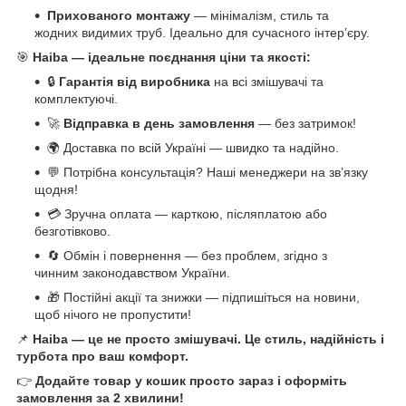
Прихованого монтажу
— мінімалізм, стиль та
жодних видимих труб. Ідеально для сучасного інтер’єру.
🎯
Haiba — ідеальне поєднання ціни та якості:
🔒
Гарантія від виробника
на всі змішувачі та
комплектуючі.
🚀
Відправка в день замовлення
— без затримок!
🌍 Доставка по всій Україні — швидко та надійно.
💬 Потрібна консультація? Наші менеджери на зв’язку
щодня!
💳 Зручна оплата — карткою, післяплатою або
безготівково.
🔄 Обмін і повернення — без проблем, згідно з
чинним законодавством України.
🎁 Постійні акції та знижки — підпишіться на новини,
щоб нічого не пропустити!
📌
Haiba — це не просто змішувачі. Це стиль, надійність і
турбота про ваш комфорт.
👉
Додайте товар у кошик просто зараз і оформіть
замовлення за 2 хвилини!