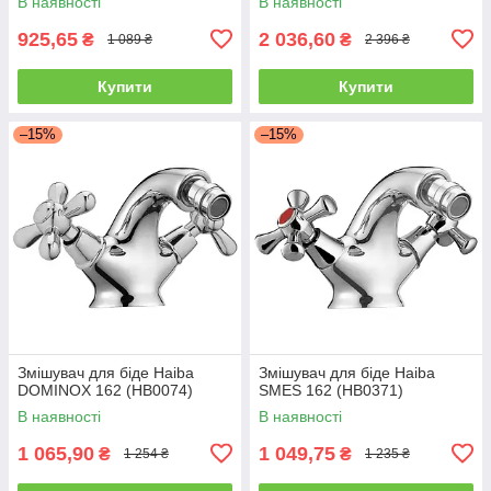
В наявності
В наявності
925,65
2 036,60
₴
₴
1 089 ₴
2 396 ₴
Купити
Купити
–15%
–15%
Змішувач для біде Haiba
Змішувач для біде Haiba
DOMINOX 162 (HB0074)
SMES 162 (HB0371)
В наявності
В наявності
1 065,90
1 049,75
₴
₴
1 254 ₴
1 235 ₴