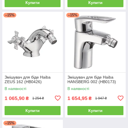
Купити
Купити
–15%
–15%
Змішувач для біде Haiba
Змішувач для біде Haiba
ZEUS 162 (HB0426)
HANSBERG 002 (HB0173)
В наявності
В наявності
1 065,90
1 654,95
₴
₴
1 254 ₴
1 947 ₴
Купити
Купити
–15%