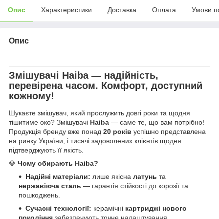
Опис
Характеристики
Доставка
Оплата
Умови п
Опис
Змішувачі
Haiba
— надійність,
перевірена часом. Комфорт, доступний
кожному!
Шукаєте змішувач, який прослужить довгі роки та щодня
тішитиме око? Змішувачі
Haiba
— саме те, що вам потрібно!
Продукція бренду вже понад
20 років
успішно представлена
на ринку України, і тисячі задоволених клієнтів щодня
підтверджують її якість.
💎
Чому обирають Haiba?
Надійні матеріали:
лише якісна
латунь
та
нержавіюча сталь
— гарантія стійкості до корозії та
пошкоджень.
Сучасні технології:
керамічні
картриджі нового
покоління
забезпечують точне налаштування