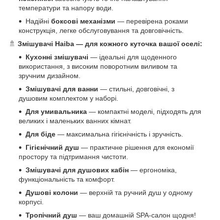
температури та напору води.
Надійні
боксові механізми
— перевірена роками
конструкція, легке обслуговування та довговічність.
🚿
Змішувачі Haiba — для кожного куточка вашої оселі:
Кухонні змішувачі
— ідеальні для щоденного
використання, з високим поворотним виливом та
зручним дизайном.
Змішувачі для ванни
— стильні, довговічні, з
душовим комплектом у наборі.
Для умивальника
— компактні моделі, підходять для
великих і маленьких ванних кімнат.
Для біде
— максимальна гігієнічність і зручність.
Гігієнічний душ
— практичне рішення для економії
простору та підтримання чистоти.
Змішувачі для душових кабін
— ергономіка,
функціональність та комфорт.
Душові колони
— верхній та ручний душ у одному
корпусі.
Тропічний душ
— ваш домашній SPA-салон щодня!