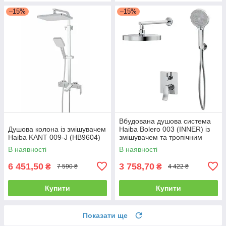
–15%
–15%
Вбудована душова система
Душова колона із змішувачем
Haiba Bolero 003 (INNER) із
Haiba KANT 009-J (HB9604)
змішувачем та тропічним
душем (HB9640)
В наявності
В наявності
6 451,50
3 758,70
₴
₴
7 590 ₴
4 422 ₴
Купити
Купити
Показати ще