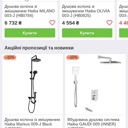
Душова колона зі
Душова колона зі
Душо
змішувачем Haiba MILANO
змішувачем Haiba OLIVIA
зміш
003-J (HB0784)
003-J (HB0825)
003-
6 732
4 554
4 4
₴
₴
Купити
Купити
Акційні пропозиції та новинки
–15%
–15%
Душова колона із змішувачем
Вбудована душова система
Haiba Markus 009-J Black
Haiba GAUDI 009 (INNER)