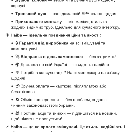
Душові колони
— верхній та ручний душ у одному
корпусі.
Тропічний душ
— ваш домашній SPA-салон щодня!
Прихованого монтажу
— мінімалізм, стиль та
жодних видимих труб. Ідеально для сучасного інтер’єру.
🎯
Haiba — ідеальне поєднання ціни та якості:
🔒
Гарантія від виробника
на всі змішувачі та
комплектуючі.
🚀
Відправка в день замовлення
— без затримок!
🌍 Доставка по всій Україні — швидко та надійно.
💬 Потрібна консультація? Наші менеджери на зв’язку
щодня!
💳 Зручна оплата — карткою, післяплатою або
безготівково.
🔄 Обмін і повернення — без проблем, згідно з
чинним законодавством України.
🎁 Постійні акції та знижки — підпишіться на новини,
щоб нічого не пропустити!
📌
Haiba — це не просто змішувачі. Це стиль, надійність і