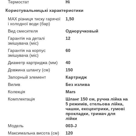
Термостат
Ні
Користувальницькі характеристики
MAX різниця тиску гарячої
1,50
і холодної води (бар)
Вид смесителя
Одноручковый
Гарантія на деталі
12
змішувача (міс)
Гарантія на корпус
60
змішувача (міс)
Диаметр картриджа (мм)
40
Довжина шлангу (см)
150
Запорный элемент
Картридж
Вилив
Без излива
Колекція
Mars
Комплектація
Шланг 150 см, ручна лійка на
5 режимів, стельова лійка,
чашки, ексцентрики, гумові
прокладки, тримач для
лійки
Мoдель
003-J
Максимальна висота (см)
120