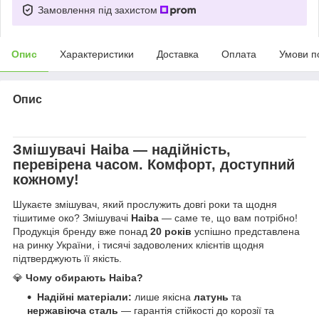
Замовлення під захистом
Опис
Характеристики
Доставка
Оплата
Умови п
Опис
Змішувачі
Haiba
— надійність,
перевірена часом. Комфорт, доступний
кожному!
Шукаєте змішувач, який прослужить довгі роки та щодня
тішитиме око? Змішувачі
Haiba
— саме те, що вам потрібно!
Продукція бренду вже понад
20 років
успішно представлена
на ринку України, і тисячі задоволених клієнтів щодня
підтверджують її якість.
💎
Чому обирають Haiba?
Надійні матеріали:
лише якісна
латунь
та
нержавіюча сталь
— гарантія стійкості до корозії та