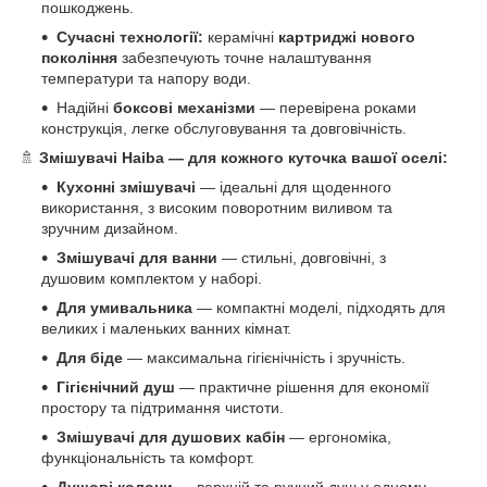
пошкоджень.
Сучасні технології:
керамічні
картриджі нового
покоління
забезпечують точне налаштування
температури та напору води.
Надійні
боксові механізми
— перевірена роками
конструкція, легке обслуговування та довговічність.
🚿
Змішувачі Haiba — для кожного куточка вашої оселі:
Кухонні змішувачі
— ідеальні для щоденного
використання, з високим поворотним виливом та
зручним дизайном.
Змішувачі для ванни
— стильні, довговічні, з
душовим комплектом у наборі.
Для умивальника
— компактні моделі, підходять для
великих і маленьких ванних кімнат.
Для біде
— максимальна гігієнічність і зручність.
Гігієнічний душ
— практичне рішення для економії
простору та підтримання чистоти.
Змішувачі для душових кабін
— ергономіка,
функціональність та комфорт.