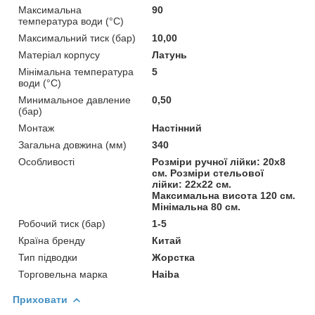
Максимальна
90
температура води (°C)
Максимальний тиск (бар)
10,00
Матеріал корпусу
Латунь
Мінімальна температура
5
води (°C)
Минимальное давление
0,50
(бар)
Монтаж
Настінний
Загальна довжина (мм)
340
Особливості
Розміри ручної лійки: 20х8
см. Розміри стельової
лійки: 22х22 см.
Максимальна висота 120 см.
Мінімальна 80 см.
Робочий тиск (бар)
1-5
Країна бренду
Китай
Тип підводки
Жорстка
Торговельна марка
Haiba
Приховати