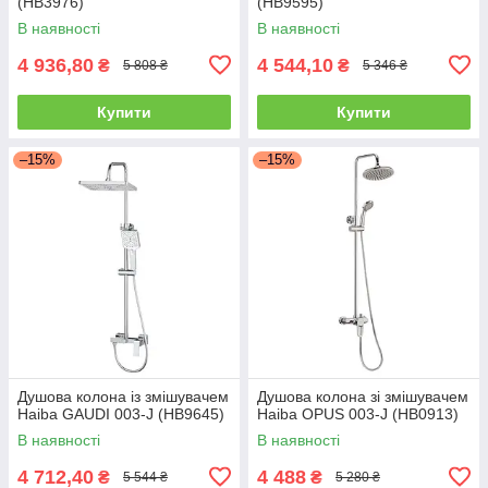
(HB3976)
(HB9595)
В наявності
В наявності
4 936,80
4 544,10
₴
₴
5 808 ₴
5 346 ₴
Купити
Купити
–15%
–15%
Душова колона із змішувачем
Душова колона зі змішувачем
Haiba GAUDI 003-J (HB9645)
Haiba OPUS 003-J (HB0913)
В наявності
В наявності
4 712,40
4 488
₴
₴
5 544 ₴
5 280 ₴