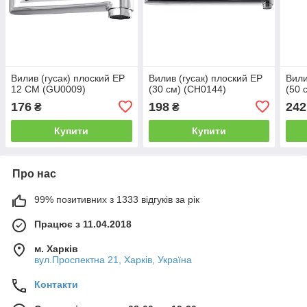
Вилив (гусак) плоский EP
Вилив (гусак) плоский EP
Вили
12 СМ (GU0009)
(30 см) (CH0144)
(50 
176
198
242
₴
₴
Купити
Купити
Про нас
99% позитивних з 1333 відгуків за рік
Працює з 11.04.2018
м. Харків
вул.Проспектна 21, Харків, Україна
Контакти