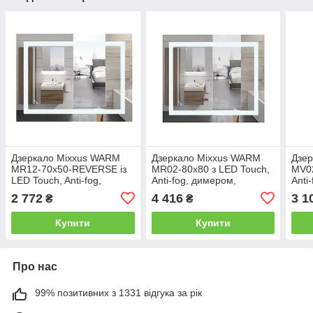
Дзеркало Mixxus WARM
Дзеркало Mixxus WARM
Дзер
MR12-70x50-REVERSE із
MR02-80x80 з LED Touch,
MV02
LED Touch, Anti-fog,
Anti-fog, димером,
Anti
димером, регулюванням
регулюванням яскравості,
регу
2 772
4 416
3 1
₴
₴
яскравості (MI6670)
годинником (MI6934)
годи
Купити
Купити
Про нас
99% позитивних з 1331 відгука за рік