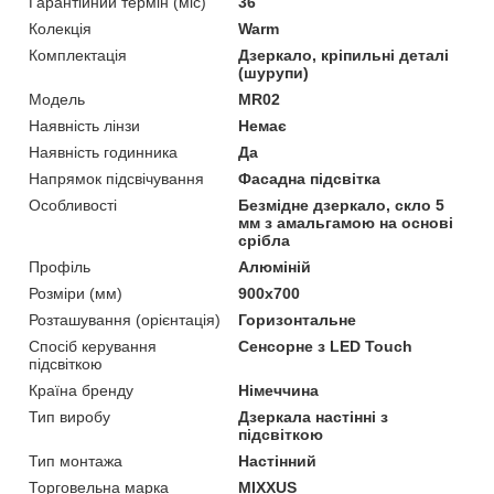
Гарантійний термін (міс)
36
Колекція
Warm
Комплектація
Дзеркало, кріпильні деталі
(шурупи)
Мoдель
MR02
Наявність лінзи
Немає
Наявність годинника
Да
Напрямок підсвічування
Фасадна підсвітка
Особливості
Безмідне дзеркало, скло 5
мм з амальгамою на основі
срібла
Профіль
Алюміній
Розміри (мм)
900x700
Розташування (орієнтація)
Горизонтальне
Спосіб керування
Сенсорне з LED Touch
підсвіткою
Країна бренду
Німеччина
Тип виробу
Дзеркала настінні з
підсвіткою
Тип монтажа
Настінний
Торговельна марка
MIXXUS