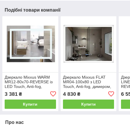
Подібні товари компанії
Дзеркало Mixxus WARM
Дзеркало Mixxus FLAT
Дзер
MR12-80x70-REVERSE із
MR04-100x80 з LED
LIN
LED Touch, Anti-fog,
Touch, Anti-fog, димером,
REV
димером, регулюванням
регулюванням яскравості,
Anti
3 381
4 830
6 5
₴
₴
яскравості (MI6936)
годинником (MI6927)
Купити
Купити
Про нас