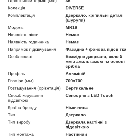
Гарантійний термін (міс)
36
Колекція
DIVERSE
Комплектація
Дзеркало, кріпильні деталі
(шурупи)
Мoдель
MR16
Наявність лінзи
Немає
Наявність годинника
Немає
Напрямок підсвічування
Фасадна + фонова підсвітка
Особливості
Безмідне дзеркало, скло 5
мм з амальгамою на основі
срібла
Профіль
Алюміній
Розміри (мм)
700x700
Розташування (орієнтація)
Вертикальне
Спосіб керування
Сенсорне з LED Touch
підсвіткою
Країна бренду
Німеччина
Тип
Дзеркало
Тип виробу
Дзеркала настінні з
підсвіткою
Тип монтажа
Настінний