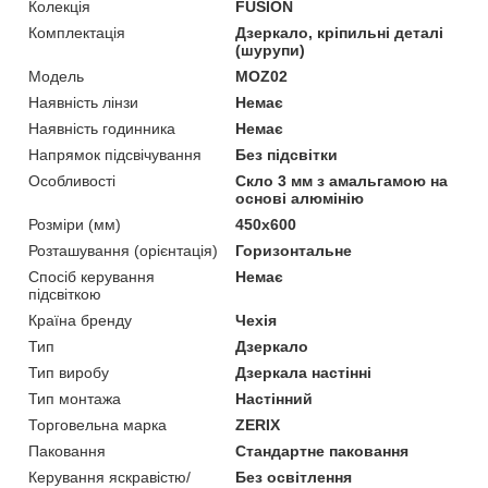
Колекція
FUSION
Комплектація
Дзеркало, кріпильні деталі
(шурупи)
Мoдель
MOZ02
Наявність лінзи
Немає
Наявність годинника
Немає
Напрямок підсвічування
Без підсвітки
Особливості
Скло 3 мм з амальгамою на
основі алюмінію
Розміри (мм)
450х600
Розташування (орієнтація)
Горизонтальне
Спосіб керування
Немає
підсвіткою
Країна бренду
Чехія
Тип
Дзеркало
Тип виробу
Дзеркала настінні
Тип монтажа
Настінний
Торговельна марка
ZERIX
Паковання
Стандартне паковання
Керування яскравістю/
Без освітлення