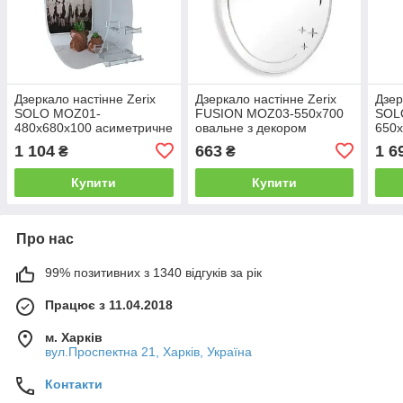
Дзеркало настінне Zerix
Дзеркало настінне Zerix
Дзер
SOLO MOZ01-
FUSION MOZ03-550x700
SOL
480x680x100 асиметричне
овальне з декором
650x
з трьома полицями
(ZX5632)
з тр
1 104
663
1 6
₴
₴
(ZX5624)
(ZX5
Купити
Купити
Про нас
99% позитивних з 1340 відгуків за рік
Працює з 11.04.2018
м. Харків
вул.Проспектна 21, Харків, Україна
Контакти