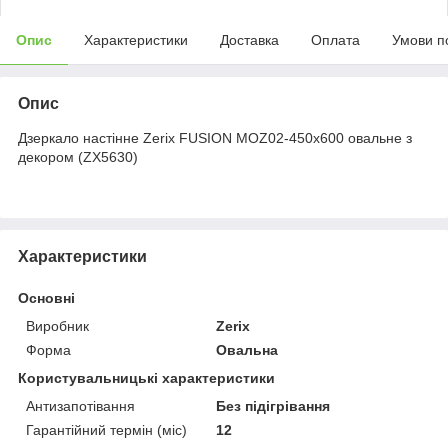
Опис
Характеристики
Доставка
Оплата
Умови п
Опис
Дзеркало настінне Zerix FUSION MOZ02-450x600 овальне з
декором (ZX5630)
Характеристики
Основні
Виробник
Zerix
Форма
Овальна
Користувальницькі характеристики
Антизапотівання
Без підігрівання
Гарантійний термін (міс)
12