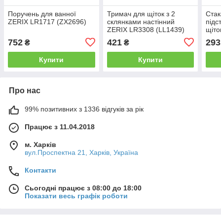
Поручень для ванної
Тримач для щіток з 2
Стак
ZERIX LR1717 (ZX2696)
склянками настінний
підс
ZERIX LR3308 (LL1439)
щіто
(LL1
752
421
293
₴
₴
Купити
Купити
Про нас
99% позитивних з 1336 відгуків за рік
Працює з 11.04.2018
м. Харків
вул.Проспектна 21, Харків, Україна
Контакти
Сьогодні працює з 08:00 до 18:00
Показати весь графік роботи