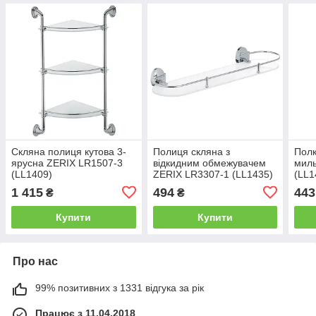
Скляна полиця кутова 3-
Полиця скляна з
Полк
ярусна ZERIX LR1507-3
відкидним обмежувачем
мил
(LL1409)
ZERIX LR3307-1 (LL1435)
(LL1
1 415
494
443
₴
₴
Купити
Купити
Про нас
99% позитивних з 1331 відгука за рік
Працює з 11.04.2018