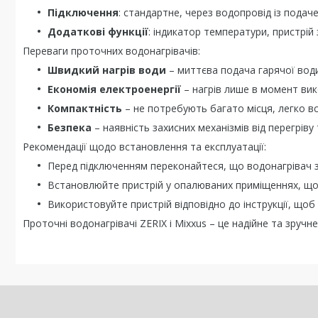
Підключення
: стандартне, через водопровід із подач
Додаткові функції
: індикатор температури, пристрій
Переваги проточних водонагрівачів:
Швидкий нагрів води
– миттєва подача гарячої води
Економія електроенергії
– нагрів лише в момент вик
Компактність
– не потребують багато місця, легко вс
Безпека
– наявність захисних механізмів від перегріву
Рекомендації щодо встановлення та експлуатації:
Перед підключенням переконайтеся, що водонагрівач 
Встановлюйте пристрій у опалюваних приміщеннях, що
Використовуйте пристрій відповідно до інструкції, що
Проточні водонагрівачі ZERIX і Mixxus – це надійне та зруч