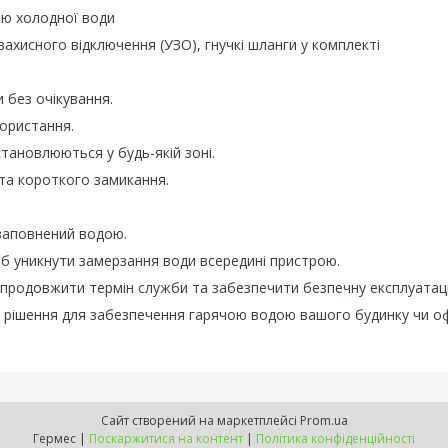
ею холодної води
 захисного відключення (УЗО), гнучкі шланги у комплекті
 без очікування.
ористання.
тановлюються у будь-якій зоні.
 та короткого замикання.
заповнений водою.
б уникнути замерзання води всередині пристрою.
б продовжити термін служби та забезпечити безпечну експлуатац
не рішення для забезпечення гарячою водою вашого будинку чи оф
Сайт створений на маркетплейсі
Prom.ua
Гермес |
Поскаржитися на контент
|
Політика конфіденційності