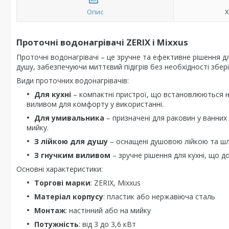
Опис
Х
Проточні водонагрівачі ZERIX і Mixxus
Проточні водонагрівачі – це зручне та ефективне рішення дл
душу, забезпечуючи миттєвий підігрів без необхідності збері
Види проточних водонагрівачів:
Для кухні
– компактні пристрої, що встановлюються н
виливом для комфорту у використанні.
Для умивальника
– призначені для раковин у ванних
мийку.
З лійкою для душу
– оснащені душовою лійкою та шл
З гнучким виливом
– зручне рішення для кухні, що д
Основні характеристики:
Торгові марки
: ZERIX, Mixxus
Матеріал корпусу
: пластик або нержавіюча сталь
Монтаж
: настінний або на мийку
Потужність
: від 3 до 3,6 кВт