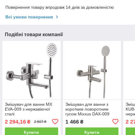
Повернення товару впродовж 14 днів за домовленістю
Всі умови повернення
Подібні товари компанії
Змішувач для ванни MX
Змішувач для ванни з
Зміш
EVA-009 з нержавіючої
коротким поворотним
KUB-
сталі
гусом Mixxus DAX-009
нерж
2 294,16
1 466
2 2
₴
₴
2 607 ₴
Купити
Купити