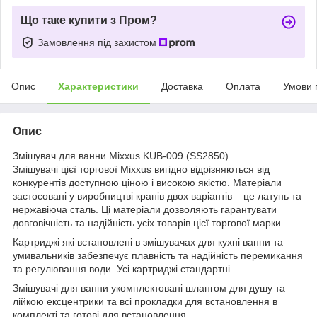
Що таке купити з Пром?
Замовлення під захистом
Опис
Характеристики
Доставка
Оплата
Умови 
Опис
Змішувач для ванни Mixxus KUB-009 (SS2850)
Змішувачі цієї торгової Mixxus вигідно відрізняються від
конкурентів доступною ціною і високою якістю. Матеріали
застосовані у виробництві кранів двох варіантів – це латунь та
нержавіюча сталь. Ці матеріали дозволяють гарантувати
довговічність та надійність усіх товарів цієї торгової марки.
Картриджі які встановлені в змішувачах для кухні ванни та
умивальників забезпечує плавність та надійність перемикання
та регулювання води. Усі картриджі стандартні.
Змішувачі для ванни укомплектовані шлангом для душу та
лійкою ексцентрики та всі прокладки для встановлення в
комплекті та готові для встановлення.