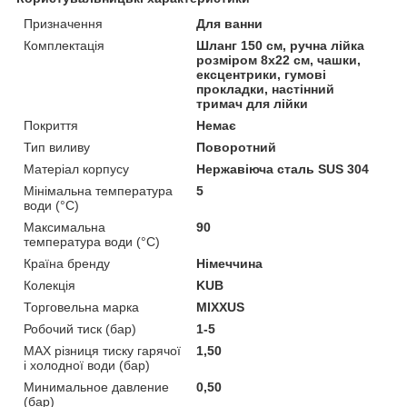
Призначення
Для ванни
Комплектація
Шланг 150 см, ручна лійка
розміром 8х22 см, чашки,
ексцентрики, гумові
прокладки, настінний
тримач для лійки
Покриття
Немає
Тип виливу
Поворотний
Матеріал корпусу
Нержавіюча сталь SUS 304
Мінімальна температура
5
води (°C)
Максимальна
90
температура води (°C)
Країна бренду
Німеччина
Колекція
KUB
Торговельна марка
MIXXUS
Робочий тиск (бар)
1-5
MAX різниця тиску гарячої
1,50
і холодної води (бар)
Минимальное давление
0,50
(бар)