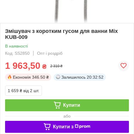
Змішувач з коротким гусом для ванни Mix
KUB-009
В наявності
Код: SS2850
Опт і роздріб
1 963,50
₴
2 310 ₴
Економія
346.50 ₴
Залишилось
20:32:52
1 659 ₴
від 2 шт.
Купити
або
Купити з