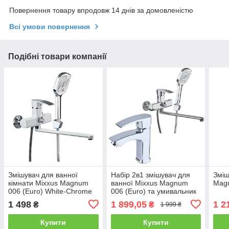
Повернення товару впродовж 14 днів за домовленістю
Всі умови повернення
Подібні товари компанії
Змішувач для ванної
Набір 2в1 змішувач для
Зміш
кімнати Mixxus Magnum
ванної Mixxus Magnum
Mag
006 (Euro) White-Chrome
006 (Euro) та умивальник
Mixxus Magnum 001
1 498
1 899,05
1 2
₴
₴
1 999 ₴
Купити
Купити