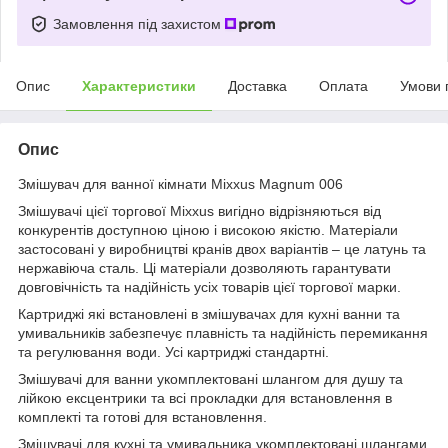
Замовлення під захистом
Опис
Характеристики
Доставка
Оплата
Умови 
Опис
Змішувач для ванної кімнати Mixxus Magnum 006
Змішувачі цієї торгової Mixxus вигідно відрізняються від
конкурентів доступною ціною і високою якістю. Матеріали
застосовані у виробництві кранів двох варіантів – це латунь та
нержавіюча сталь. Ці матеріали дозволяють гарантувати
довговічність та надійність усіх товарів цієї торгової марки.
Картриджі які встановлені в змішувачах для кухні ванни та
умивальників забезпечує плавність та надійність перемикання
та регулювання води. Усі картриджі стандартні.
Змішувачі для ванни укомплектовані шлангом для душу та
лійкою ексцентрики та всі прокладки для встановлення в
комплекті та готові для встановлення.
Змішувачі для кухні та умивальника укомплектовані шлангами