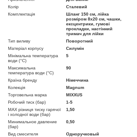
Колір
Сталевий
Комплектація
Шланг 150 см, лійка
розміром 8х20 см, чашки,
ексцентрики, гумові
прокладки, настінний
тримач для лійки
Тип виливу
Поворотний
Матеріал корпусу
Силумін
Мінімальна температура
5
води (°C)
Максимальна
90
температура води (°C)
Країна бренду
Німеччина
Колекція
Magnum
Торговельна марка
MIXXUS
Робочий тиск (бар)
1-5
MAX різниця тиску гарячої
1,50
і холодної води (бар)
Минимальное давление
0,50
(бар)
Вид смесителя
Одноручковый