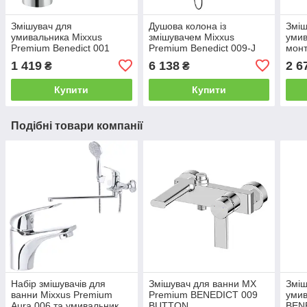
Змішувач для
Душова колона із
Зміш
умивальника Mixxus
змішувачем Mixxus
умив
Premium Benedict 001
Premium Benedict 009-J
монт
Bene
1 419
6 138
2 6
₴
₴
Купити
Купити
Подібні товари компанії
Набір змішувачів для
Змішувач для ванни MX
Зміш
ванни Mixxus Premium
Premium BENEDICT 009
уми
Aura 006 та умивальник
BUTTON
BEN