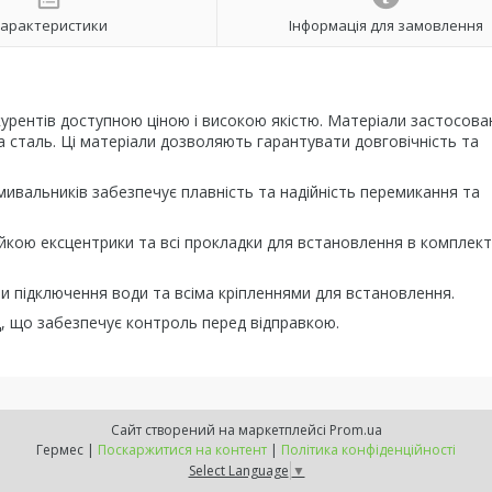
арактеристики
Інформація для замовлення
нкурентів доступною ціною і високою якістю. Матеріали застосован
а сталь. Ці матеріали дозволяють гарантувати довговічність та
умивальників забезпечує плавність та надійність перемикання та
йкою ексцентрики та всі прокладки для встановлення в комплект
и підключення води та всіма кріпленнями для встановлення.
д, що забезпечує контроль перед відправкою.
Сайт створений на маркетплейсі
Prom.ua
Гермес |
Поскаржитися на контент
|
Політика конфіденційності
Select Language
▼