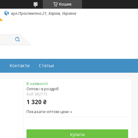
Кошик
вул.Проспектна 21, Харків, Україна
н
Контакти
Статьи
В наявності
Оптом і в роздріб
Код:
MI2775
1 320 ₴
Показати оптові ціни
Купити