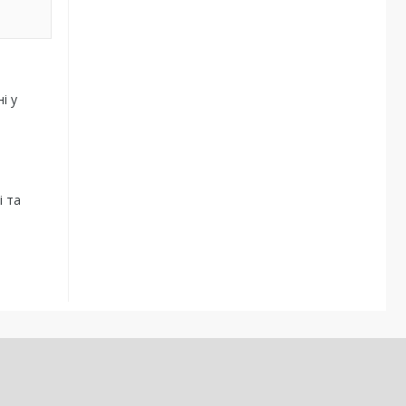
і у
і та