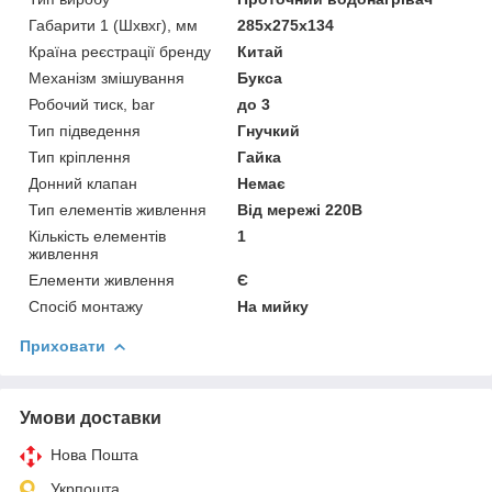
Габарити 1 (Шхвхг), мм
285х275х134
Країна реєстрації бренду
Китай
Механізм змішування
Букса
Робочий тиск, bar
до 3
Тип підведення
Гнучкий
Тип кріплення
Гайка
Донний клапан
Немає
Тип елементів живлення
Від мережі 220В
Кількість елементів
1
живлення
Елементи живлення
Є
Спосіб монтажу
На мийку
Приховати
Умови доставки
Нова Пошта
Укрпошта