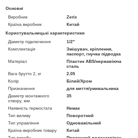
Основні
Виробник
Zerix
Країна виробник
Китай
Користувальницькі характеристики
Діаметр підключення
1/2"
Комплектація
Змішувач, кріплення,
паспорт, гнучка підводка
Матеріал
Пластик АВЅ/нержавіюча
сталь
Вага брутто 2, кг
2.05
Колір
Білий/Хром
Призначення
для миття/умивальника
Діаметр монтажного
35
отвору, мм
Наявність термостата
Немає
Тип виливу
Поворотний
Тип управління
Одноважільний
Країна-виробник товару
Китай
Тип виробу
Проточний водонагрівач