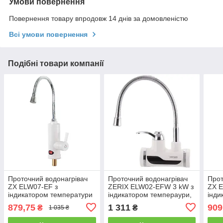
Умови повернення
Повернення товару впродовж 14 днів за домовленістю
Всі умови повернення
Подібні товари компанії
Проточний водонагрівач
Проточний водонагрівач
Прот
ZX ELW07-EF з
ZERIX ELW02-EFW 3 kW з
ZX 
індикатором температури
індикатором темпераури,
інди
на стіну гнучкий вилив
879,75
1 311
909
₴
₴
1 035 ₴