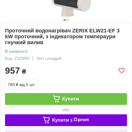
Проточний водонагрівач ZERIX ELW21-EF 3
kW проточний, з індикатором темпераури
гнучкий вилив
В наявності
Код: ZX2980
Опт і роздріб
957
₴
780 ₴
від 5 шт.
Купити
або
Купити з