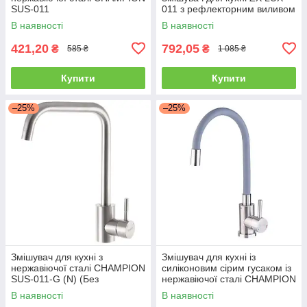
SUS-011
011 з рефлекторним виливом
В наявності
В наявності
421,20
792,05
₴
₴
585 ₴
1 085 ₴
Купити
Купити
–25%
–25%
Змішувач для кухні з
Змішувач для кухні із
нержавіючої сталі CHAMPION
силіконовим сірим гусаком із
SUS-011-G (N) (Без
нержавіючої сталі CHAMPION
підводних шлангів)
SUS-011 REFL.GRAY
В наявності
В наявності