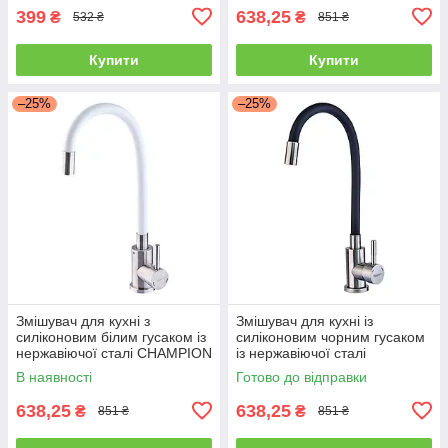
399
638,25
₴
₴
532 ₴
851 ₴
Купити
Купити
–25%
–25%
Змішувач для кухні з
Змішувач для кухні із
силіконовим білим гусаком із
силіконовим чорним гусаком
нержавіючої сталі CHAMPION
із нержавіючої сталі
SUS-011 REFL.WHITE
CHAMPION SUS-011
В наявності
Готово до відправки
REFL.BLACK
638,25
638,25
₴
₴
851 ₴
851 ₴