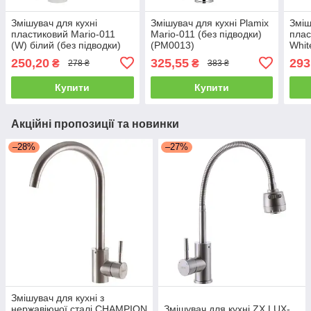
Змішувач для кухні
Змішувач для кухні Plamix
Зміш
пластиковий Mario-011
Mario-011 (без підводки)
плас
(W) білий (без підводки)
(PM0013)
Whit
(PM0014)
250,20
325,55
293
₴
₴
278 ₴
383 ₴
Купити
Купити
Акційні пропозиції та новинки
–28%
–27%
Змішувач для кухні з
нержавіючої сталі CHAMPION
Змішувач для кухні ZX LUX-