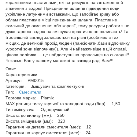
керамічними пластинами, які витримують навантаження й
зіткнення з водою! Приєднання шлангів підведення води
укріплене латунними вставками, що запобігає зриву або
облам пластику в місці приєднання шланга. Пластик не
схильний до окиснення або корозії, тому ресурси роботи з не
дуже гарною водою на змішувач практично не впливають! Та
й зовнішній вигляд залишається на рівні (особливо в тих
місцях, де великий прохід людей (пансіонати,бази відпочинку,
курортні зони відпочинку)). Але й найважливіше в цій справі,
цінова політика — це найдоступніша пропозиція на сьогодні!!
Чекаємо Вас у нашому магазині та завжди раді Вам!!!
Опис
Характеристики
Артикул: PM0015
Категорія: Змішувачі та комплектуючі
Тип:
Смесители
Торгова марка: Plamix
MAX різниця тиску гарячої та холодної води (бар): 1,50
Тип змішувача: Одноручковий
Висота до виливу (мм): 250
Висота змішувача (мм): 320
Гарантия на детали смесителя (мес): 12
Гарантия на корпус смесителя (мес): 24