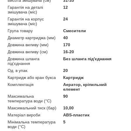
Висота змішувача (см)
31-35
Гарантія на деталі
12
змішувача (міс)
Гарантія на корпус
24
змішувача (міс)
Група товару
Смесители
Диаметр картриджа (мм)
40
Довжина виливу (мм)
170
Довжина виливу (см)
16-20
Довжина шланга
Без шланга під'єднання
під'єднання
Од. в упак.
20
Картридж або кран букса
Картридж
Комплектація
Аератор, кріпильний
елемент
Максимальна
90
температура води (°C)
Максимальний тиск (бар)
10,00
Матеріал вироби
ABS-пластик
Мінімальна температура
5
води (°C)