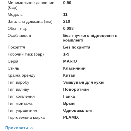
Минимальное давление
0,50
(бар)
Мoдель
11
Загальна довжина (мм)
210
Обсяг ящ.
0.098
Особливості
Без гнучкого підведення в
комплекті
Покриття
Без покриття
Робочий тиск (бар)
1-5
Серія
MARIO
Стиль
Класичний
Країна бренду
Китай
Тип виробу
Змішувачі для кухні
Тип виливу
Поворотний
Тип кріплення
Гайка
Тип монтажа
Врізні
Тип управління
Одноважільні
Торговельна марка
PLAMIX
Приховати